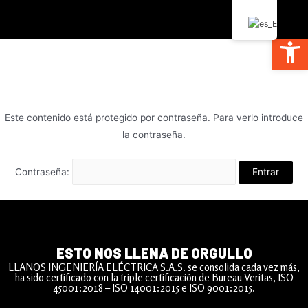
Abrir
Este contenido está protegido por contraseña. Para verlo introduce
la contraseña.
Contraseña:
ESTO NOS LLENA DE ORGULLO
LLANOS INGENIERÍA ELÉCTRICA S.A.S. se consolida cada vez más,
ha sido certificado con la triple certificación de Bureau Veritas, ISO
45001:2018 – ISO 14001:2015 e ISO 9001:2015.