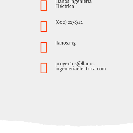
Llanos Ingeniería
Eléctrica
(602) 2178521
llanos.ing
proyectos@llanos
ingenieriaelectrica.com