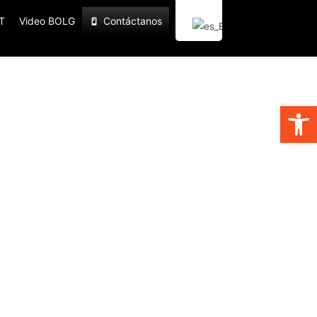
T
Video BOLG
Contáctanos
PQRS
Abrir