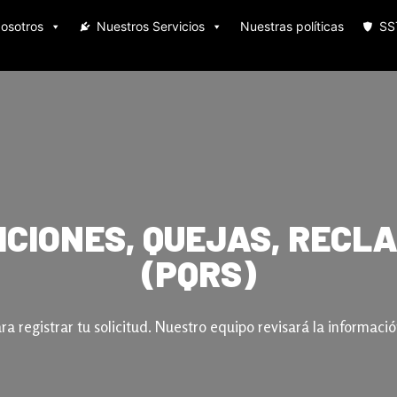
osotros
Nuestros Servicios
Nuestras políticas
SS
ICIONES, QUEJAS, RECL
(PQRS)
ara registrar tu solicitud. Nuestro equipo revisará la informac